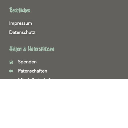
Rechtliches
Impressum
Datenschutz
Helfen & Unterstützen
Spenden
Patenschaften
Miedgliedschaften
Ehrenamt
Copyright 2026© Tierschutzzentrum Duisburg e. V.
Webdesign & technische Umsetzung:
SeeYoo Media