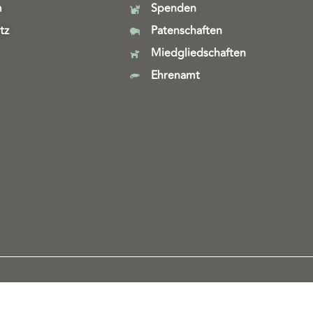
m
Spenden
tz
Patenschaften
Miedgliedschaften
Ehrenamt
Webdesign & technische Umsetzung:
SeeYoo Media