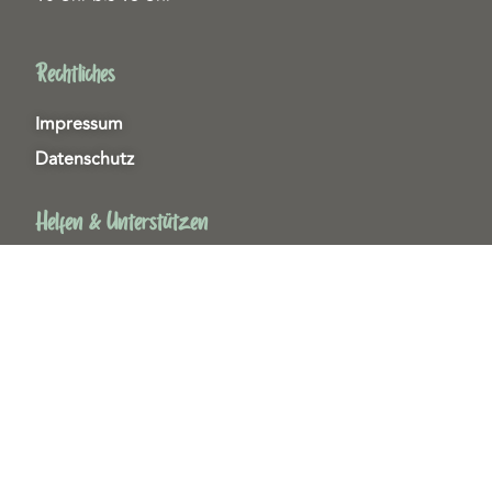
Rechtliches
Impressum
Datenschutz
Helfen & Unterstützen
Spenden
Patenschaften
Miedgliedschaften
Ehrenamt
Copyright 2026© Tierschutzzentrum Duisburg e. V.
Webdesign & technische Umsetzung:
SeeYoo Media