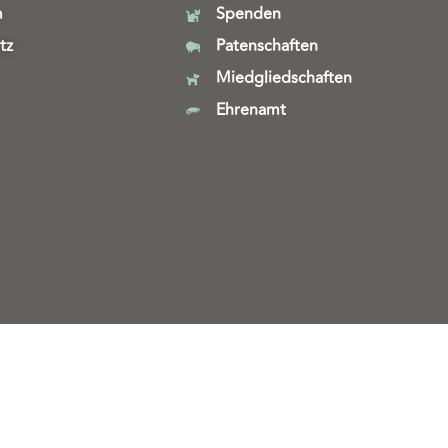
m
Spenden
tz
Patenschaften
Miedgliedschaften
Ehrenamt
Webdesign & technische Umsetzung:
SeeYoo Media