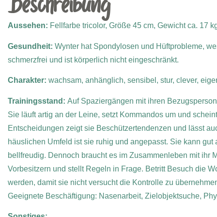
Beschreibung
Aussehen:
Fellfarbe tricolor, Größe 45 cm, Gewicht ca. 17 k
Gesundheit:
Wynter hat Spondylosen und Hüftprobleme, wes
schmerzfrei und ist körperlich nicht eingeschränkt.
Charakter:
wachsam, anhänglich, sensibel, stur, clever, eige
Trainingsstand:
Auf Spaziergängen mit ihren Bezugsperson
Sie läuft artig an der Leine, setzt Kommandos um und scheint
Entscheidungen zeigt sie Beschützertendenzen und lässt a
häuslichen Umfeld ist sie ruhig und angepasst. Sie kann gut a
bellfreudig. Dennoch braucht es im Zusammenleben mit ihr 
Vorbesitzern und stellt Regeln in Frage. Betritt Besuch die
werden, damit sie nicht versucht die Kontrolle zu übernehme
Geeignete Beschäftigung: Nasenarbeit, Zielobjektsuche, Phys
Sonstiges: