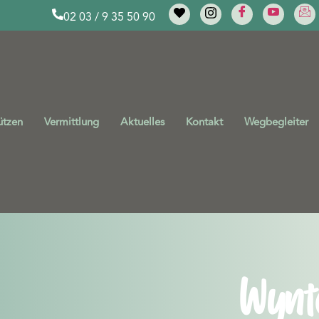
02 03 / 9 35 50 90
ützen
Vermittlung
Aktuelles
Kontakt
Wegbegleiter
Wynt