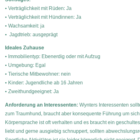
• Verträglichkeit mit Rüden: Ja
• Verträglichkeit mit Hündinnen: Ja
• Wachsamkeit: ja
• Jagdtrieb: ausgeprägt
Ideales Zuhause
• Immobilientyp: Ebenerdig oder mit Aufzug
• Umgebung: Egal
• Tierische Mitbewohner: nein
• Kinder: Jugendliche ab 16 Jahren
• Zweithundgeeignet: Ja
Anforderung an Interessenten:
Wynters Interessenten soll
zum Traumhund, braucht aber konsequente Führung um sich s
Körpersprache ist oft verhalten und es braucht ein geschult
liebt und gerne ausgiebig schnuppert, sollten abwechslungs
Sportliche Aktivitäten ist sie leider körperlich nicht geeignet.
D