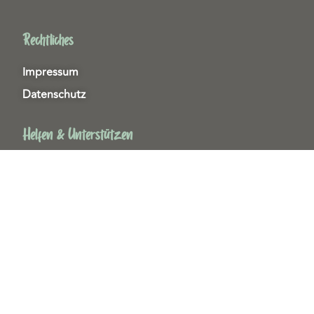
Rechtliches
Impressum
Datenschutz
Helfen & Unterstützen
Spenden
Patenschaften
Miedgliedschaften
Ehrenamt
Copyright 2026© Tierschutzzentrum Duisburg e. V.
Webdesign & technische Umsetzung:
SeeYoo Media