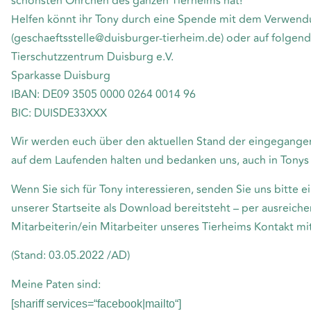
schönsten Öhrchen des ganzen Tierheims hat!
Helfen könnt ihr Tony durch eine Spende mit dem Verwend
(geschaeftsstelle@duisburger-tierheim.de) oder auf folgen
Tierschutzzentrum Duisburg e.V.
Sparkasse Duisburg
IBAN: DE09 3505 0000 0264 0014 96
BIC: DUISDE33XXX
Wir werden euch über den aktuellen Stand der eingegang
auf dem Laufenden halten und bedanken uns, auch in Tonys 
Wenn Sie sich für Tony interessieren, senden Sie uns bitte 
unserer Startseite als Download bereitsteht – per ausreich
Mitarbeiterin/ein Mitarbeiter unseres Tierheims Kontakt mi
(Stand: 03.05.2022 /AD)
Meine Paten sind:
[shariff services=“facebook|mailto“]