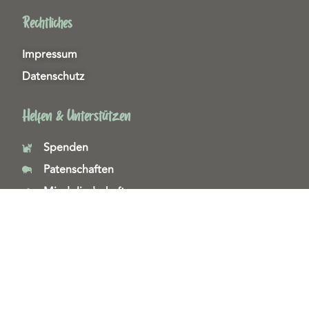
Rechtliches
Impressum
Datenschutz
Helfen & Unterstützen
Spenden
Patenschaften
Miedgliedschaften
Ehrenamt
Copyright 2026© Tierschutzzentrum Duisburg e. V.
Webdesign & technische Umsetzung:
SeeYoo Media