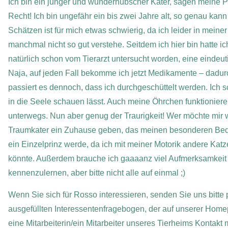
Ich bin ein junger und wunderhübscher Kater, sagen meine Pf
Recht! Ich bin ungefähr ein bis zwei Jahre alt, so genau kann
Schätzen ist für mich etwas schwierig, da ich leider in mein
manchmal nicht so gut verstehe. Seitdem ich hier bin hatte ic
natürlich schon vom Tierarzt untersucht worden, eine eindeu
Naja, auf jeden Fall bekomme ich jetzt Medikamente – dadur
passiert es dennoch, dass ich durchgeschüttelt werden. Ich sc
in die Seele schauen lässt. Auch meine Öhrchen funktioniere
unterwegs. Nun aber genug der Traurigkeit! Wer möchte mir
Traumkater ein Zuhause geben, das meinen besonderen Bedür
ein Einzelprinz werde, da ich mit meiner Motorik andere Katz
könnte. Außerdem brauche ich gaaaanz viel Aufmerksamkeit u
kennenzulernen, aber bitte nicht alle auf einmal ;)
Wenn Sie sich für Rosso interessieren, senden Sie uns bitte 
ausgefüllten Interessentenfragebogen, der auf unserer Home
eine Mitarbeiterin/ein Mitarbeiter unseres Tierheims Kontakt