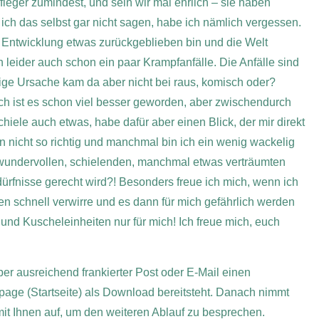
leger zumindest, und sein wir mal ehrlich – sie haben
 ich das selbst gar nicht sagen, habe ich nämlich vergessen.
er Entwicklung etwas zurückgeblieben bin und die Welt
h leider auch schon ein paar Krampfanfälle. Die Anfälle sind
tige Ursache kam da aber nicht bei raus, komisch oder?
ch ist es schon viel besser geworden, aber zwischendurch
hiele auch etwas, habe dafür aber einen Blick, der mir direkt
n nicht so richtig und manchmal bin ich ein wenig wackelig
 wundervollen, schielenden, manchmal etwas verträumten
fnisse gerecht wird?! Besonders freue ich mich, wenn ich
en schnell verwirre und es dann für mich gefährlich werden
nd Kuscheleinheiten nur für mich! Ich freue mich, euch
per ausreichend frankierter Post oder E-Mail einen
page (Startseite) als Download bereitsteht. Danach nimmt
 mit Ihnen auf, um den weiteren Ablauf zu besprechen.