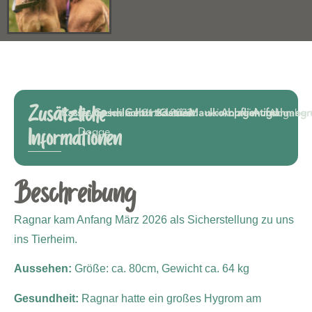
Zusätzliche
Rasse:
Deutsche
Geschlecht:
männlich
Geburtsdatum:
01.03.2023
Kastriert:
nein
Maulkorbpflichtig:
nein
Anlagehund:
nein
Aufnahmegr
Abgabe
Dogge
Informationen
Beschreibung
Ragnar kam Anfang März 2026 als Sicherstellung zu uns
ins Tierheim.
Aussehen:
Größe: ca. 80cm,
Gewicht ca. 64 kg
Gesundheit:
Ragnar hatte ein großes Hygrom am