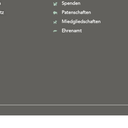
m
Spenden
tz
Patenschaften
Miedgliedschaften
Ehrenamt
Webdesign & technische Umsetzung:
SeeYoo Media