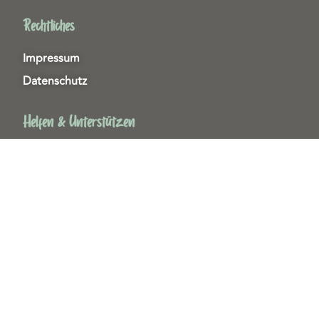
Rechtliches
Impressum
Datenschutz
Helfen & Unterstützen
Spenden
Patenschaften
Miedgliedschaften
Ehrenamt
Copyright 2026© Tierschutzzentrum Duisburg e. V.
Webdesign & technische Umsetzung:
SeeYoo Media