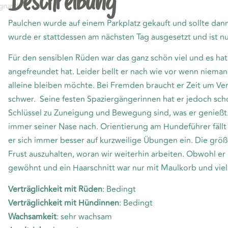
Beschreibung
rund:
Paulchen wurde auf einem Parkplatz gekauft und sollte d
wurde er stattdessen am nächsten Tag ausgesetzt und ist nu
Für den sensiblen Rüden war das ganz schön viel und es hat 
angefreundet hat. Leider bellt er nach wie vor wenn niemand 
alleine bleiben möchte. Bei Fremden braucht er Zeit um Ve
schwer. Seine festen Spaziergängerinnen hat er jedoch scho
Schlüssel zu Zuneigung und Bewegung sind, was er genießt. 
immer seiner Nase nach. Orientierung am Hundeführer fällt 
er sich immer besser auf kurzweilige Übungen ein. Die grö
Frust auszuhalten, woran wir weiterhin arbeiten. Obwohl er 
gewöhnt und ein Haarschnitt war nur mit Maulkorb und viel
Verträglichkeit mit Rüden
: Bedingt
Verträglichkeit mit Hündinnen
: Bedingt
Wachsamkeit
: sehr wachsam