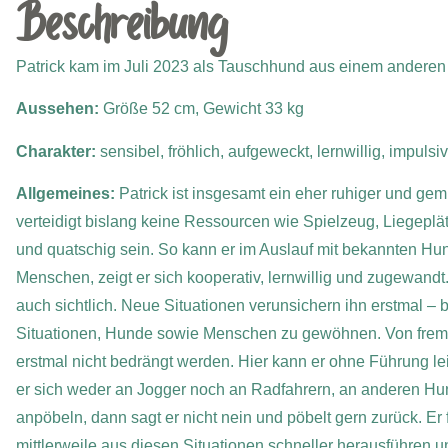
Beschreibung
Patrick kam im Juli 2023 als Tauschhund aus einem anderen 
Aussehen:
Größe 52 cm, Gewicht 33 kg
Charakter:
sensibel, fröhlich, aufgeweckt, lernwillig, impulsiv
Allgemeines:
Patrick ist insgesamt ein eher ruhiger und gem
verteidigt bislang keine Ressourcen wie Spielzeug, Liegeplätze
und quatschig sein. So kann er im Auslauf mit bekannten Hu
Menschen, zeigt er sich kooperativ, lernwillig und zugewandt
auch sichtlich.
Neue Situationen verunsichern ihn erstmal – b
Situationen, Hunde sowie Menschen zu gewöhnen. Von fre
erstmal nicht bedrängt werden. Hier kann er ohne Führung l
er sich weder an Jogger noch an Radfahrern, an anderen Hunde
anpöbeln, dann sagt er nicht nein und pöbelt gern zurück. Er f
mittlerweile aus diesen Situationen schneller herausführen u