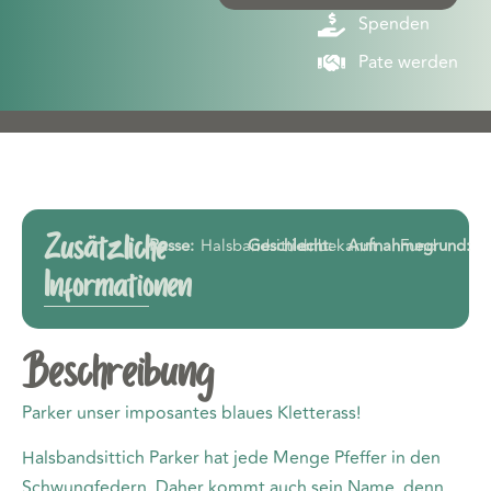
Spenden
Pate werden
Zusätzliche
Rasse:
Halsbandsittich
Geschlecht:
unbekannt
Aufnahmegrund:
Fund
Informationen
Beschreibung
Parker unser imposantes blaues Kletterass!
Halsbandsittich Parker hat jede Menge Pfeffer in den
Schwungfedern. Daher kommt auch sein Name, denn