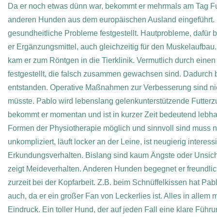
Da er noch etwas dünn war, bekommt er mehrmals am Tag Futt
anderen Hunden aus dem europäischen Ausland eingeführt.
gesundheitliche Probleme festgestellt. Hautprobleme, dafü
er Ergänzungsmittel, auch gleichzeitig für den Muskelaufb
kam er zum Röntgen in die Tierklinik. Vermutlich durch eine
festgestellt, die falsch zusammen gewachsen sind. Dadurch b
entstanden. Operative Maßnahmen zur Verbesserung sind nic
müsste. Pablo wird lebenslang gelenkunterstützende Futterz
bekommt er momentan und ist in kurzer Zeit bedeutend lebh
Formen der Physiotherapie möglich und sinnvoll sind muss no
unkompliziert, läuft locker an der Leine, ist neugierig intere
Erkundungsverhalten. Bislang sind kaum Ängste oder Unsiche
zeigt Meideverhalten. Anderen Hunden begegnet er freundlich
zurzeit bei der Kopfarbeit. Z.B. beim Schnüffelkissen hat Pabl
auch, da er ein großer Fan von Leckerlies ist. Alles in allem
Eindruck. Ein toller Hund, der auf jeden Fall eine klare Füh