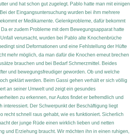
er und hat schon gut zugelegt. Pablo hatte man mit einigen
 Bei der Eingangsuntersuchung wurden bei ihm mehrere
r bekommt er Medikamente. Gelenkprobleme, dafür bekommt
au. Da er zudem Probleme mit dem Bewegungsapparat hatte
n Unfall verursacht, wurden bei Pablo alte Knochenbrüche
edingt sind Deformationen und eine Fehlstellung der Hüfte
ht mehr möglich, da man dafür die Knochen erneut brechen
usätze brauchen und bei Bedarf Schmerzmittel. Beides
after und bewegungsfreudiger geworden. Ob und welche
ch geklärt werden. Beim Gassi gehen verhält er sich völlig
ssiert an seiner Umwelt und zeigt ein gesundes
rheiten zu erkennen, nur Autos findet er befremdlich und
 interessiert. Der Schwerpunkt der Beschäftigung liegt
o recht schnell raus gehabt, wie es funktioniert. Sicherlich
 macht der junge Rüde einen wirklich lieben und netten
rung und Erziehung braucht. Wir möchten ihn in einen ruhigen,