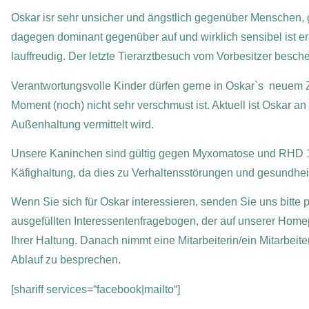
Oskar isr sehr unsicher und ängstlich gegenüber Menschen, gl
dagegen dominant gegenüber auf und wirklich sensibel ist er 
lauffreudig. Der letzte Tierarztbesuch vom Vorbesitzer besch
Verantwortungsvolle Kinder dürfen gerne in Oskar`s neuem Z
Moment (noch) nicht sehr verschmust ist.
Aktuell ist Oskar a
Außenhaltung vermittelt wird.
Unsere Kaninchen sind gültig gegen Myxomatose und RHD 1+2 
Käfighaltung, da dies zu Verhaltensstörungen und gesundhei
Wenn Sie sich für Oskar interessieren, senden Sie uns bitte 
ausgefüllten Interessentenfragebogen, der auf unserer Homep
Ihrer Haltung. Danach nimmt eine Mitarbeiterin/ein Mitarbeit
Ablauf zu besprechen.
[shariff services=“facebook|mailto“]