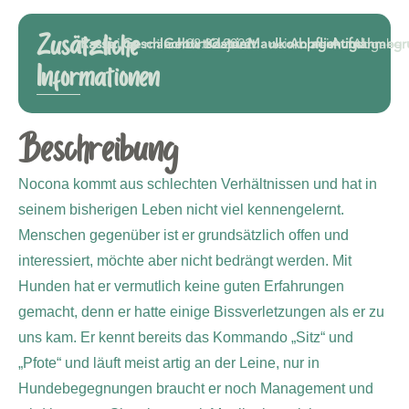
Zusätzliche
Rasse:
Laika
Geschlecht:
männlich
Geburtsdatum:
08.02.2022
Kastriert:
ja
Maulkorbpflichtig:
nein
Anlagehund:
nein
Aufnahmegr
Abgabe
Informationen
Beschreibung
Nocona kommt aus schlechten Verhältnissen und hat in
seinem bisherigen Leben nicht viel kennengelernt.
Menschen gegenüber ist er grundsätzlich offen und
interessiert, möchte aber nicht bedrängt werden. Mit
Hunden hat er vermutlich keine guten Erfahrungen
gemacht, denn er hatte einige Bissverletzungen als er zu
uns kam. Er kennt bereits das Kommando „Sitz“ und
„Pfote“ und läuft meist artig an der Leine, nur in
Hundebegegnungen braucht er noch Management und