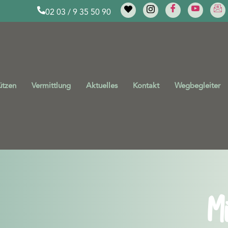
02 03 / 9 35 50 90
ützen
Vermittlung
Aktuelles
Kontakt
Wegbegleiter
Mi