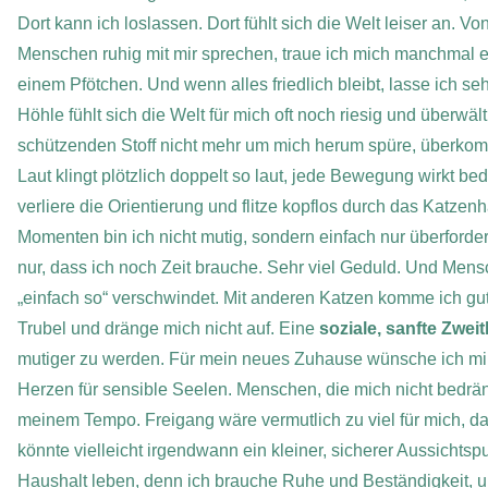
Dort kann ich loslassen. Dort fühlt sich die Welt leiser an.
Von
Menschen ruhig mit mir sprechen, traue ich mich manchmal ei
einem Pfötchen. Und wenn alles friedlich bleibt, lasse ich se
Höhle fühlt sich die Welt für mich oft noch riesig und überw
schützenden Stoff nicht mehr um mich herum spüre, überkomm
Laut klingt plötzlich doppelt so laut, jede Bewegung wirkt be
verliere die Orientierung und flitze kopflos durch das Katze
Momenten bin ich nicht mutig, sondern einfach nur überforder
nur, dass ich noch Zeit brauche. Sehr viel Geduld. Und Mensc
„einfach so“ verschwindet.
Mit anderen Katzen komme ich gut 
Trubel und dränge mich nicht auf. Eine
soziale, sanfte Zweit
mutiger zu werden.
Für mein neues Zuhause wünsche ich mi
Herzen für sensible Seelen. Menschen, die mich nicht bedrä
meinem Tempo. Freigang wäre vermutlich zu viel für mich, da
könnte vielleicht irgendwann ein kleiner, sicherer Aussichtsp
Haushalt leben, denn ich brauche Ruhe und Beständigkeit, u