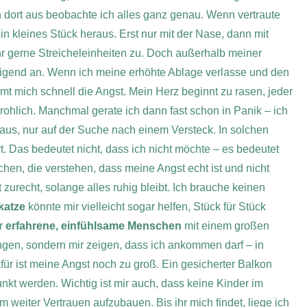
 dort aus beobachte ich alles ganz genau. Wenn vertraute
n kleines Stück heraus. Erst nur mit der Nase, dann mit
hr gerne Streicheleinheiten zu.
Doch außerhalb meiner
ältigend an. Wenn ich meine erhöhte Ablage verlasse und den
t mich schnell die Angst. Mein Herz beginnt zu rasen, jeder
drohlich. Manchmal gerate ich dann fast schon in Panik – ich
nhaus, nur auf der Suche nach einem Versteck. In solchen
t.
Das bedeutet nicht, dass ich nicht möchte – es bedeutet
hen, die verstehen, dass meine Angst echt ist und nicht
zurecht, solange alles ruhig bleibt. Ich brauche keinen
katze
könnte mir vielleicht sogar helfen, Stück für Stück
r
erfahrene, einfühlsame Menschen
mit einem großen
ngen, sondern mir zeigen, dass ich ankommen darf – in
für ist meine Angst noch zu groß. Ein gesicherter Balkon
unkt werden.
Wichtig ist mir auch, dass keine Kinder im
m weiter Vertrauen aufzubauen.
Bis ihr mich findet, liege ich