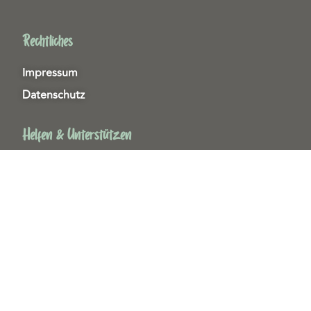
Rechtliches
Impressum
Datenschutz
Helfen & Unterstützen
Spenden
Patenschaften
Miedgliedschaften
Ehrenamt
Copyright 2026© Tierschutzzentrum Duisburg e. V.
Webdesign & technische Umsetzung:
SeeYoo Media