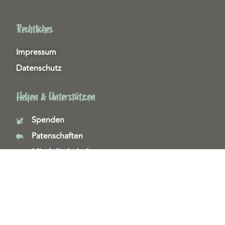
Rechtliches
Impressum
Datenschutz
Helfen & Unterstützen
Spenden
Patenschaften
Miedgliedschaften
Ehrenamt
Copyright 2026© Tierschutzzentrum Duisburg e. V.
Webdesign & technische Umsetzung:
SeeYoo Media