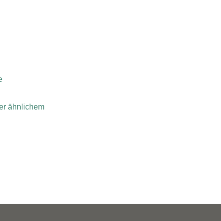
e
er ähnlichem