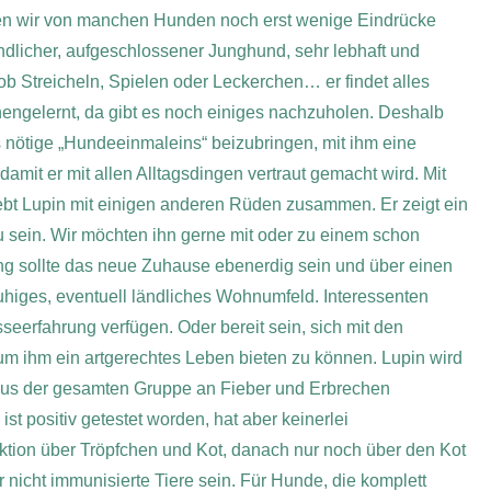
en wir von manchen Hunden noch erst wenige Eindrücke
ndlicher, aufgeschlossener Junghund, sehr lebhaft und
 ob Streicheln, Spielen oder Leckerchen… er findet alles
nengelernt, da gibt es noch einiges nachzuholen. Deshalb
 nötige „Hundeeinmaleins“ beizubringen, mit ihm eine
mit er mit allen Alltagsdingen vertraut gemacht wird. Mit
lebt Lupin mit einigen anderen Rüden zusammen. Er zeigt ein
zu sein. Wir möchten ihn gerne mit oder zu einem schon
ng sollte das neue Zuhause ebenerdig sein und über einen
uhiges, eventuell ländliches Wohnumfeld. Interessenten
seerfahrung verfügen. Oder bereit sein, sich mit den
um ihm ein artgerechtes Leben bieten zu können. Lupin wird
 aus der gesamten Gruppe an Fieber und Erbrechen
st positiv getestet worden, hat aber keinerlei
ktion über Tröpfchen und Kot, danach nur noch über den Kot
nicht immunisierte Tiere sein. Für Hunde, die komplett