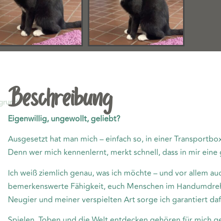
Beschreibung
rund:
Eigenwillig, ungewollt, geliebt?
Ausgesetzt hat man mich – einfach so, in einer Transportbox
Denn wer mich kennenlernt, merkt schnell, dass in mir eine
Ich weiß ziemlich genau, was ich möchte – und vor allem au
bemerkenswerte Fähigkeit, euch Menschen im Handumdreh
Neugier und meiner verspielten Art sorge ich garantiert dafü
Spielen, Toben und die Welt entdecken gehören für mich g