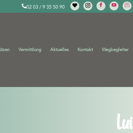
02 03 / 9 35 50 90
ützen
Vermittlung
Aktuelles
Kontakt
Wegbegleiter
Lu