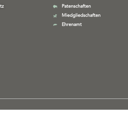
tz
Patenschaften
Miedgliedschaften
Ehrenamt
Webdesign & technische Umsetzung:
SeeYoo Media