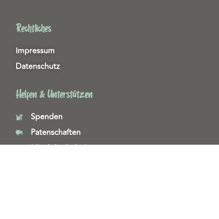
Rechtliches
Impressum
Datenschutz
Helfen & Unterstützen
Spenden
Patenschaften
Miedgliedschaften
Ehrenamt
Copyright 2026© Tierschutzzentrum Duisburg e. V.
Webdesign & technische Umsetzung:
SeeYoo Media