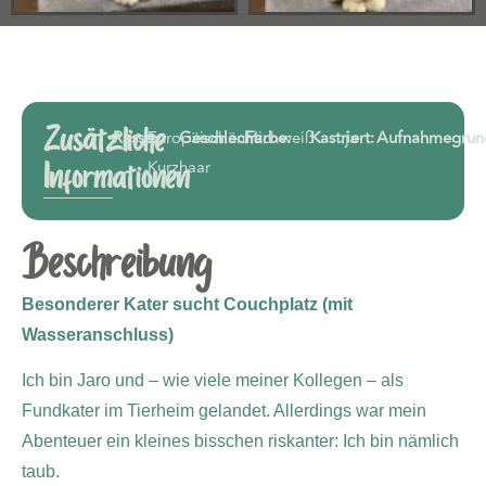
Zusätzliche
Rasse:
Europäisch
Geschlecht:
männlich
Farbe:
weiß
Kastriert:
ja
Aufnahmegrun
Kurzhaar
Informationen
Beschreibung
Besonderer Kater sucht Couchplatz (mit
Wasseranschluss)
Ich bin Jaro und – wie viele meiner Kollegen – als
Fundkater im Tierheim gelandet. Allerdings war mein
Abenteuer ein kleines bisschen riskanter: Ich bin nämlich
taub.