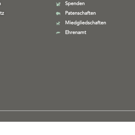
m
Spenden
tz
Patenschaften
Miedgliedschaften
Ehrenamt
Webdesign & technische Umsetzung:
SeeYoo Media