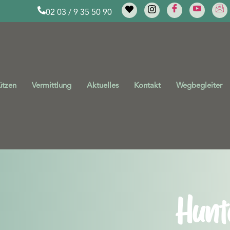
02 03 / 9 35 50 90
ützen
Vermittlung
Aktuelles
Kontakt
Wegbegleiter
Hunt