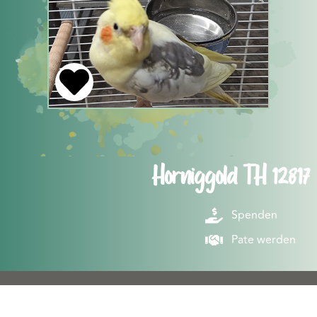
Horniggold TH 12817
Spenden
Pate werden