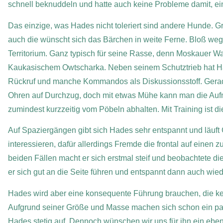
schnell beknuddeln und hatte auch keine Probleme damit, e
Das einzige, was Hades nicht toleriert sind andere Hunde.
auch die wünscht sich das Bärchen in weite Ferne. Bloß we
Territorium. Ganz typisch für seine Rasse, denn Moskauer 
Kaukasischem Owtscharka. Neben seinem Schutztrieb hat Had
Rückruf und manche Kommandos als Diskussionsstoff. Gerade
Ohren auf Durchzug, doch mit etwas Mühe kann man die Auf
zumindest kurzzeitig vom Pöbeln abhalten. Mit Training ist d
Auf Spaziergängen gibt sich Hades sehr entspannt und läuft 
interessieren, dafür allerdings Fremde die frontal auf einen
beiden Fällen macht er sich erstmal steif und beobachtete d
er sich gut an die Seite führen und entspannt dann auch wied
Hades wird aber eine konsequente Führung brauchen, die k
Aufgrund seiner Größe und Masse machen sich schon ein paa
Hades stetig auf. Dennoch wünschen wir uns für ihn ein eben