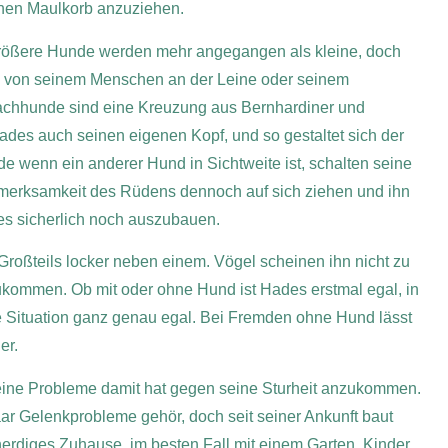
inen Maulkorb anzuziehen.
 Größere Hunde werden mehr angegangen als kleine, doch
g von seinem Menschen an der Leine oder seinem
Wachhunde sind eine Kreuzung aus Bernhardiner und
es auch seinen eigenen Kopf, und so gestaltet sich der
 wenn ein anderer Hund in Sichtweite ist, schalten seine
merksamkeit des Rüdens dennoch auf sich ziehen und ihn
ies sicherlich noch auszubauen.
Großteils locker neben einem. Vögel scheinen ihn nicht zu
 zukommen. Ob mit oder ohne Hund ist Hades erstmal egal, in
ie Situation ganz genau egal. Bei Fremden ohne Hund lässt
er.
eine Probleme damit hat gegen seine Sturheit anzukommen.
r Gelenkprobleme gehör, doch seit seiner Ankunft baut
erdiges Zuhause, im besten Fall mit einem Garten. Kinder