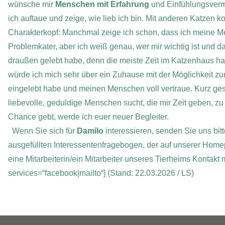
wünsche mir
Menschen mit Erfahrung
und Einfühlungsvermö
ich auftaue und zeige, wie lieb ich bin.
Mit anderen Katzen kom
Charakterkopf: Manchmal zeige ich schon, dass ich meine Men
Problemkater, aber ich weiß genau, wer mir wichtig ist und d
draußen gelebt habe, denn die meiste Zeit im Katzenhaus ha
würde ich mich sehr über ein Zuhause mit der Möglichkeit z
eingelebt habe und meinen Menschen voll vertraue.
Kurz ges
liebevolle, geduldige Menschen sucht, die mir Zeit geben, zu
Chance gebt, werde ich euer neuer Begleiter.
Wenn Sie sich für
Damilo
interessieren, senden Sie uns bit
ausgefüllten Interessentenfragebogen, der auf unserer Home
eine Mitarbeiterin/ein Mitarbeiter unseres Tierheims Kontakt
services=“facebook|mailto“]
(Stand: 22.03.2026 / LS)