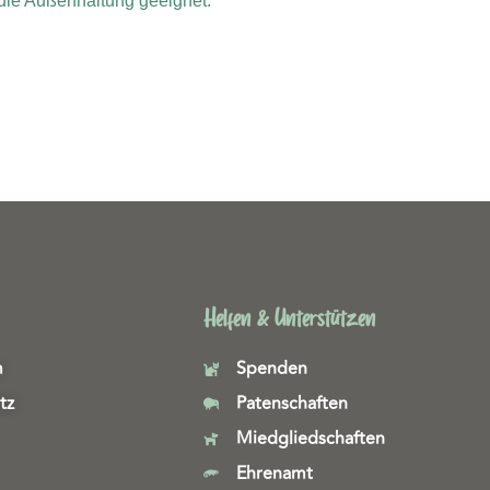
 die Außenhaltung geeignet.
Helfen & Unterstützen
m
Spenden
tz
Patenschaften
Miedgliedschaften
Ehrenamt