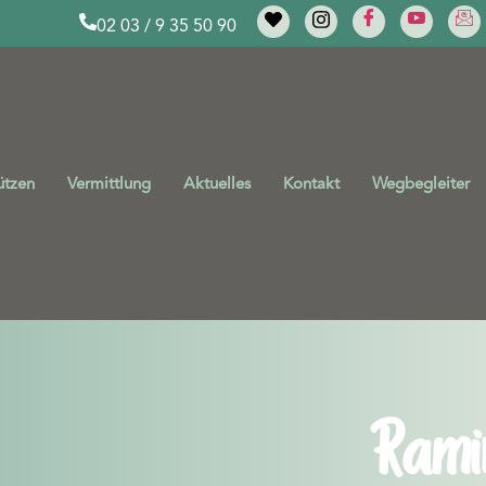
02 03 / 9 35 50 90
ützen
Vermittlung
Aktuelles
Kontakt
Wegbegleiter
Rami