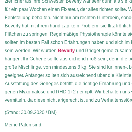
zierlicher als ihre Schwester. Beverly war sehr dünn als sie
für ein paar Wochen einen Fixateur, der alles richten sollte.
Fehlstellung behalten. Nicht nur am rechten Hinterbein, sond
Beverly hat mit ihrem handicap kein Problem, sie flitz fröhli
Flächen zu springen. Regelmäßige Physiotherapie könnte sie 
sollten im besten Fall schon Erfahrungen haben und sich im K
sein werden. Wir würden
Beverly
und Bridget gerne zusammen
hängen. Ihr Gehege sollte ausreichend groß sein, denn die
große Mischlinge, von mindestens 3 kg. Sie sind für Innen-,
geeignet. Anfänger sollten sich ausreichend über die Kleinti
Ausstattung des Geheges betrifft, die richtige Ernährung und
gegen Myxomatose und RHD 1+2 geimpft. Wir behalten uns vor,
vermitteln, da diese nicht artgerecht ist und zu Verhaltenss
(Stand: 30.09.2020 / BM)
Meine Paten sind: