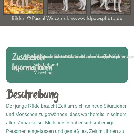
Bilder: © Pascal Wieczorek www.wildpawsphoto.de
Zusätzliche
Rasse:
Schweizer
Geschlecht:
männlich
Geburtsdatum:
2022
Kastriert:
nein
Maulkorbpflichtig:
nein
Anlagehund:
nein
Aufnahmegr
Fund
Schäferhund
Informationen
Mischling
Beschreibung
Der junge Rüde braucht Zeit um sich an neue Situationen
und Menschen zu gewöhnen, dass war bereits in seinem
alten Zuhause so. Mittlerweile hat er sich auf einige
Personen eingelassen und genießt es, Zeit mit ihnen zu