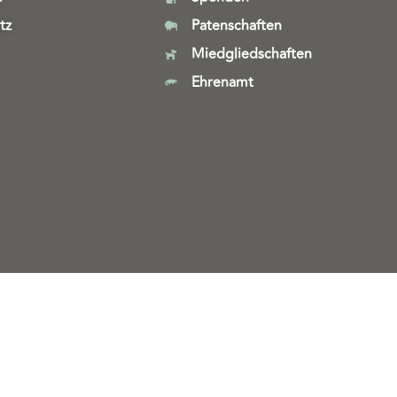
tz
Patenschaften
Miedgliedschaften
Ehrenamt
Webdesign & technische Umsetzung:
SeeYoo Media