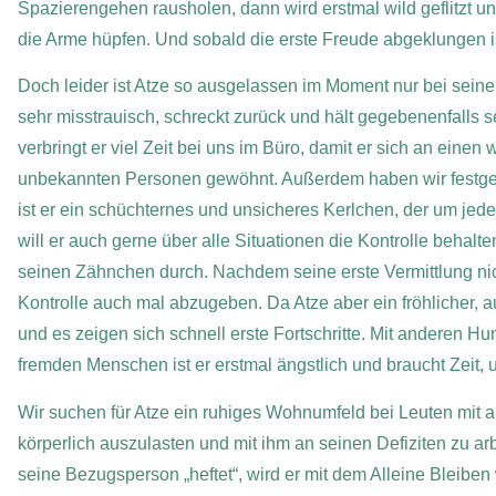
Spazierengehen rausholen, dann wird erstmal wild geflitzt u
die Arme hüpfen. Und sobald die erste Freude abgeklungen is
Doch leider ist Atze so ausgelassen im Moment nur bei sein
sehr misstrauisch, schreckt zurück und hält gegebenenfalls 
verbringt er viel Zeit bei uns im Büro, damit er sich an ei
unbekannten Personen gewöhnt. Außerdem haben wir festgeste
ist er ein schüchternes und unsicheres Kerlchen, der um jed
will er auch gerne über alle Situationen die Kontrolle behalten
seinen Zähnchen durch. Nachdem seine erste Vermittlung nicht 
Kontrolle auch mal abzugeben. Da Atze aber ein fröhlicher, 
und es zeigen sich schnell erste Fortschritte. Mit anderen Hund
fremden Menschen ist er erstmal ängstlich und braucht Zeit,
Wir suchen für Atze ein ruhiges Wohnumfeld bei Leuten mit a
körperlich auszulasten und mit ihm an seinen Defiziten zu a
seine Bezugsperson „heftet“, wird er mit dem Alleine Bleibe