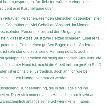
nd herumgesprungen. Am liebsten würde er einem direkt in
t, geht er in Kuschellaune über.
en vertrauten Personen. Fremden Menschen gegenüber ist er
sein Gegenüber mit viel Gebell auf Abstand. Im Moment
nen wechselnden Personenkreis und den Umgang mit
llt, dass in Atzes Brust zwei Herzen schlagen. Einerseits
e potentielle Gefahr einen großen Bogen macht. Andererseits
, ist sehr stur und setzt seine Meinung notfalls auch mit
geklappt hat, arbeiten wir stetig daran, dass Atze lernt, die
aufmerksamer Hund ist, macht die Arbeit mit ihm großen Spaß
en ist er prinzipiell verträglich, doch ähnlich wie bei
 um mit neuen Hunden vertraut zu werden.
usreichend Hundeerfahrung, die in der Lage sind ihn
rbeiten. Da er sich momentan im Häuslichen noch sehr an
n wahrscheinlich anfangs seine Schwierigkeiten haben.