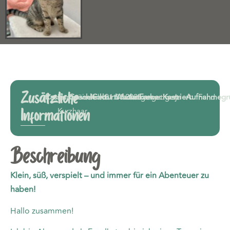
Zusätzliche
Rasse:
Europäisch
Geschlecht:
weiblich
Geburtsdatum:
01.01.2025
Wachstum:
Ausgewachsen
Farbe:
getigert
Kastriert:
ja
Aufnahmegr
Fund
Kurzhaar
Informationen
Beschreibung
Klein, süß, verspielt – und immer für ein Abenteuer zu
haben!
Hallo zusammen!