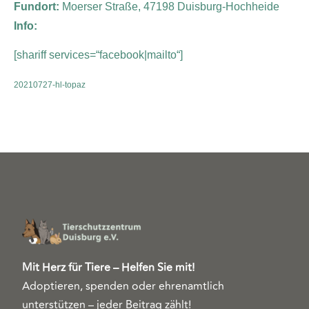
Fundort:
Moerser Straße, 47198 Duisburg-Hochheide
Info:
[shariff services=“facebook|mailto“]
20210727-hl-topaz
Mit Herz für Tiere – Helfen Sie mit!
Adoptieren, spenden oder ehrenamtlich
unterstützen – jeder Beitrag zählt!