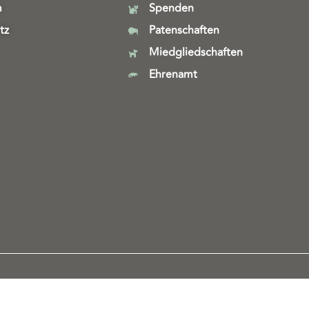
m
Spenden
tz
Patenschaften
Miedgliedschaften
Ehrenamt
Webdesign & technische Umsetzung:
SeeYoo Media