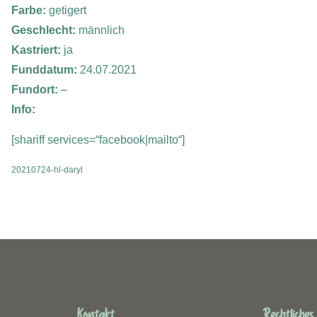
Farbe:
getigert
Geschlecht:
männlich
Kastriert:
ja
Funddatum:
24.07.2021
Fundort:
–
Info:
[shariff services=“facebook|mailto“]
20210724-hl-daryl
Kontakt
Rechtliches