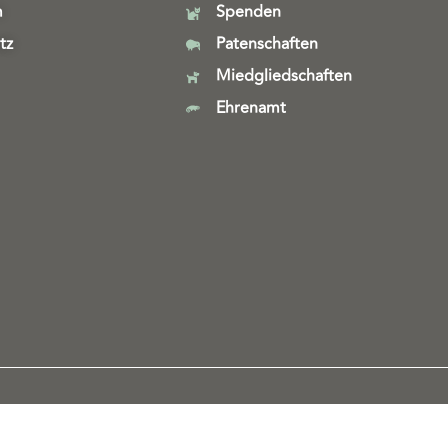
m
Spenden
tz
Patenschaften
Miedgliedschaften
Ehrenamt
Webdesign & technische Umsetzung:
SeeYoo Media