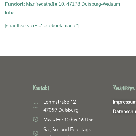
Fundort:
Manfredstraße 10, 47178 Duisburg-Walsum
Info:
–
[shariff services=“facebook|mailto“]
Kontakt
Rechtliches
Lehmstraße 12
Impressu
47059 Duisburg
Datenschu
Mo. - Fr.: 10 bis 16 Uhr
Sa., So. und Feiertags.: