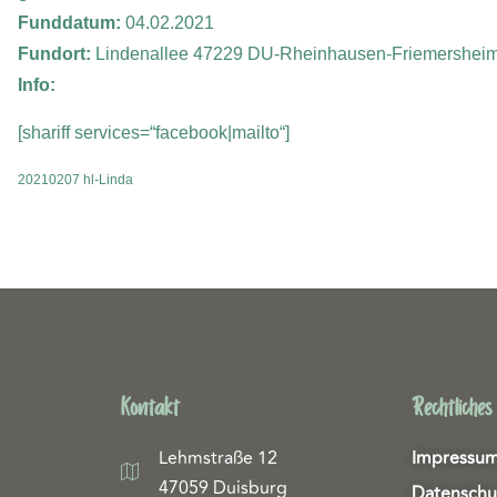
Funddatum:
04.02.2021
Fundort:
Lindenallee 47229 DU-Rheinhausen-Friemershei
Info:
[shariff services=“facebook|mailto“]
20210207 hl-Linda
Kontakt
Rechtliches
Lehmstraße 12
Impressu
47059 Duisburg
Datenschu