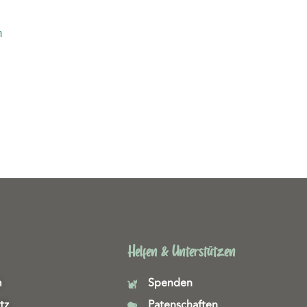
m
Helfen & Unterstützen
m
Spenden
tz
Patenschaften