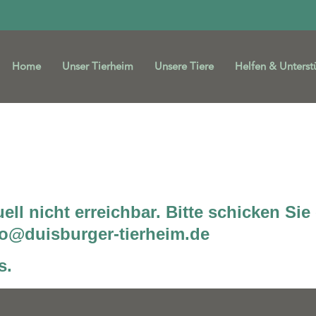
Home
Unser Tierheim
Unsere Tiere
Helfen & Unterst
ichbarkeit
uell nicht erreichbar. Bitte schicken Si
fo@duisburger-tierheim.de
s.