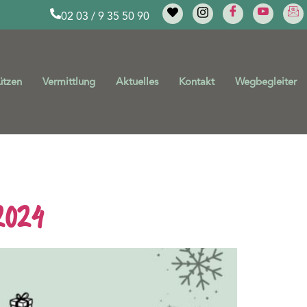
02 03 / 9 35 50 90
ützen
Vermittlung
Aktuelles
Kontakt
Wegbegleiter
n
2024