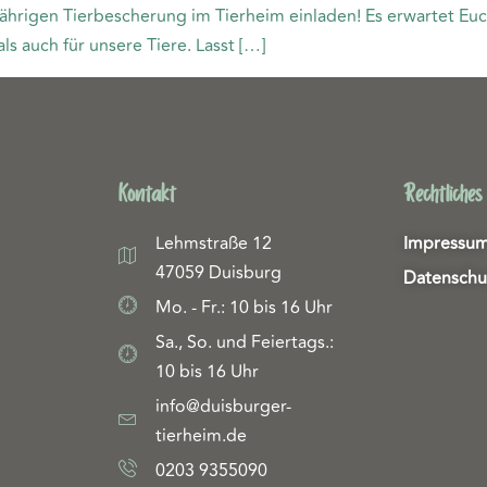
ährigen Tierbescherung im Tierheim einladen! Es erwartet Euch
s auch für unsere Tiere. Lasst […]
Kontakt
Rechtliches
Lehmstraße 12
Impressu
47059 Duisburg
Datenschu
Mo. - Fr.: 10 bis 16 Uhr
Sa., So. und Feiertags.:
10 bis 16 Uhr
info@duisburger-
tierheim.de
0203 9355090