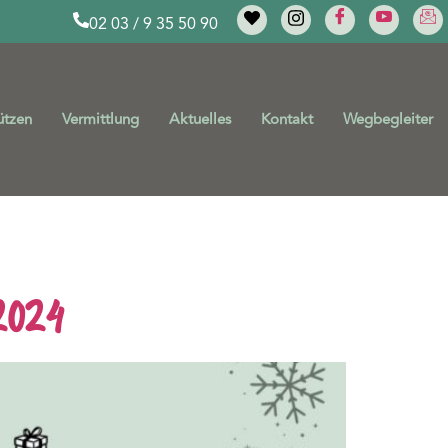
02 03 / 9 35 50 90
ützen
Vermittlung
Aktuelles
Kontakt
Wegbegleiter
2024