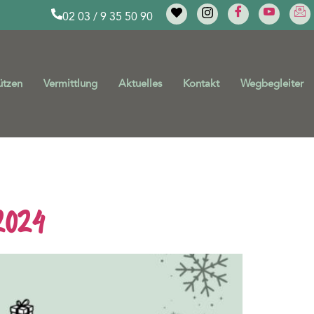
02 03 / 9 35 50 90
ützen
Vermittlung
Aktuelles
Kontakt
Wegbegleiter
htsaktionen
2024