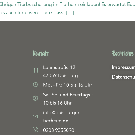
ährigen Tierbescherung im Tierheim einladen! Es erwartet Euch
s auch für unsere Tiere. Lasst […]
Kontakt
Rechtliches
Lehmstraße 12
Impressu
47059 Duisburg
Datenschu
Mo. - Fr.: 10 bis 16 Uhr
Sa., So. und Feiertags.:
10 bis 16 Uhr
info@duisburger-
tierheim.de
0203 9355090