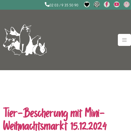
02 03 / 9 35 50 90
Schlagwort:
Tierheim
Duisburg Veranstaltungen
Tier-Bescherung mit Mini-
Weihnachtsmarkt 15.12.2024