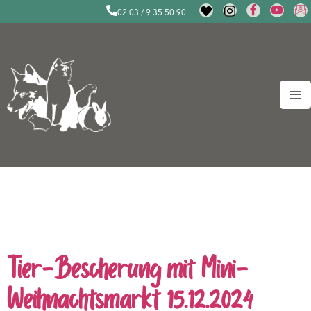
02 03 / 9 35 50 90
Schlagwort:
Tierheim
Duisburg Spendenaufruf
Tier-Bescherung mit Mini-
Weihnachtsmarkt 15.12.2024