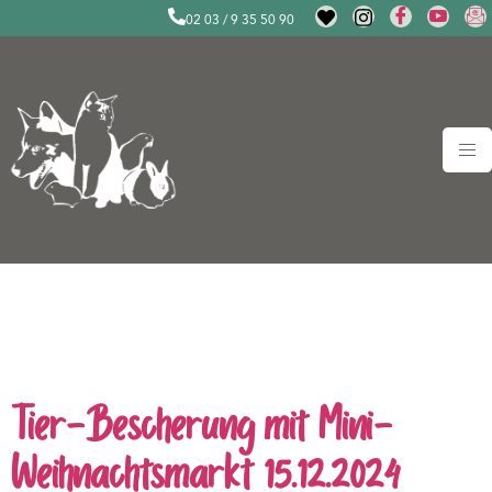
02 03 / 9 35 50 90
Schlagwort:
Tiere suchen
ein Zuhause
Tier-Bescherung mit Mini-
Weihnachtsmarkt 15.12.2024