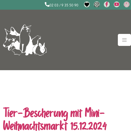
02 03 / 9 35 50 90
Schlagwort:
Tiere retten
Duisburg
Tier-Bescherung mit Mini-
Weihnachtsmarkt 15.12.2024